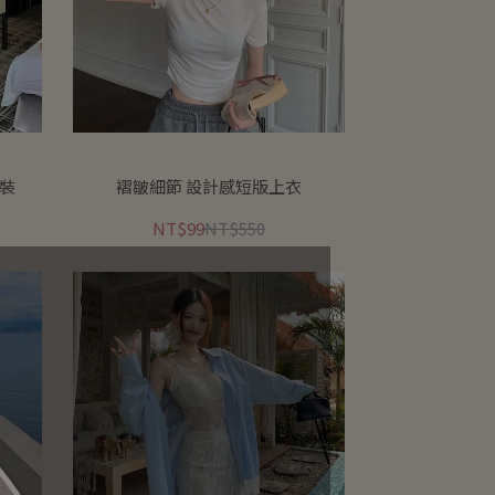
裝
褶皺細節 設計感短版上衣
NT$99
NT$550