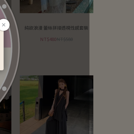
身裙
純欲浪漫 蕾絲拼接透視性感套裝
NT$480
NT$580