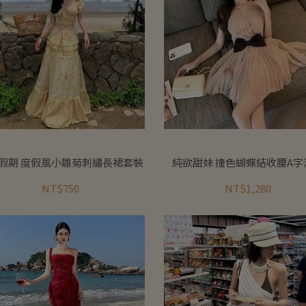
假期 度假風小雛菊刺繡長裙套裝
純欲甜妹 撞色蝴蝶結收腰A字
NT$750
NT$1,280