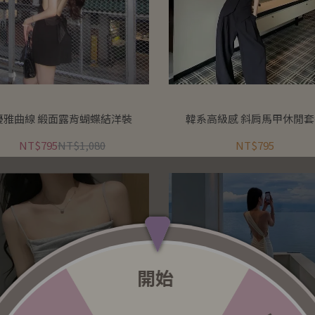
優雅曲線 緞面露背蝴蝶結洋裝
韓系高級感 斜肩馬甲休閒套
NT$795
NT$1,080
NT$795