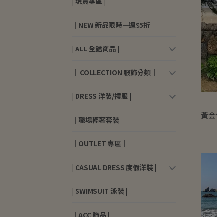
| 現貨專區 |
｜NEW 新品限時一週95折｜
| ALL 全館商品 |
｜ COLLECTION 服飾分類｜
| DRESS 洋裝/禮服 |
黃金
｜職場輕奢套裝 ｜
｜OUTLET 專區｜
| CASUAL DRESS 度假洋裝 |
| SWIMSUIT 泳裝 |
｜ACC 飾品 |