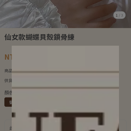
1
/
3
仙女款蝴蝶貝殼鎖骨練
NT$780
商品編號:
供貨狀況:
尚有庫存
顏色
蝴蝶珍珠
此商品參與的優惠活動