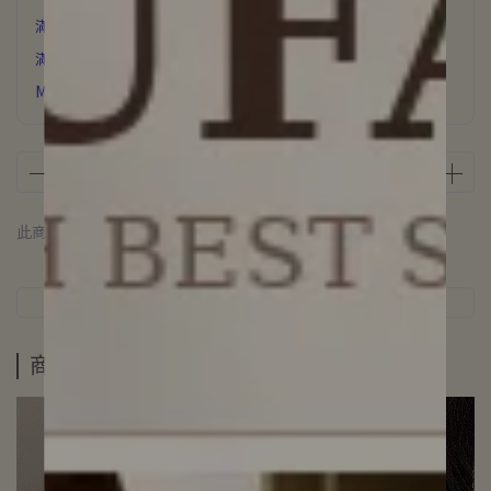
滿6000元 贈 氣質飾品
滿3500元贈 星辰誓約項鍊
MUFAN浪漫花園香氛片下單即贈
此商品 「 最高 」可以折抵紅利
10000
點 (約等於
NT$10,000
)
商品介紹
規格說明
運送方式
商品介紹