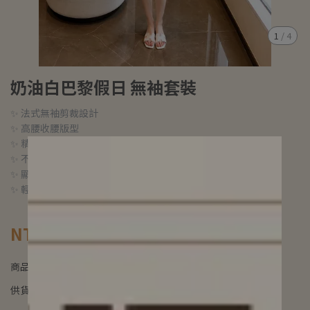
1
/
4
奶油白巴黎假日 無袖套裝
✨ 法式無袖剪裁設計
✨ 高腰收腰版型
✨ 精緻排釦點綴
✨ 不規則裙擺設計
✨ 顯瘦修身輪廓
✨ 輕奢千金風格
NT$380
商品編號:
供貨狀況:
尚有庫存