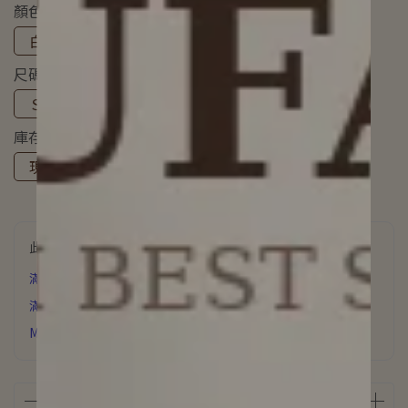
顏色
白色馬甲
白色短裙
皮帶
尺碼
Ｓ
Ｍ
Ｌ
庫存
現貨
庫存
此商品參與的優惠活動
滿6000元 贈 氣質飾品
滿3500元贈 星辰誓約項鍊
MUFAN浪漫花園香氛片下單即贈