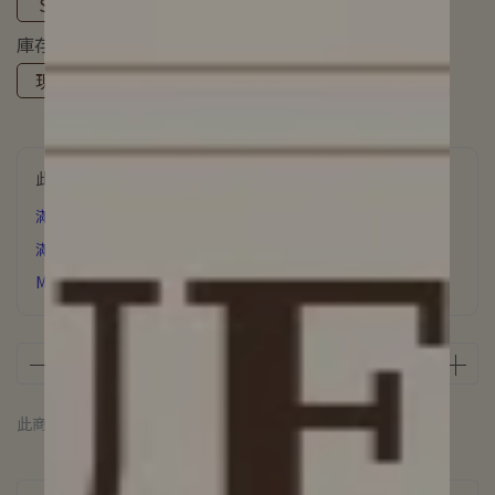
S
M
L
庫存
現貨
預購
此商品參與的優惠活動
滿6000元 贈 氣質飾品
滿3500元贈 星辰誓約項鍊
MUFAN浪漫花園香氛片下單即贈
此商品 「 最高 」可以折抵紅利
10000
點 (約等於
NT$10,000
)
商品介紹
規格說明
運送方式