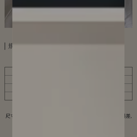
規格說明
連身裙
尺碼
衣長
胸圍
腰圍
S
55.5
78
64
M
56.5
82
68
L
57.5
86
72
尺寸單位為公分(CM),因手工測量方式不同,存在1-3CM誤差,
屬於合理範圍,敬請見諒!