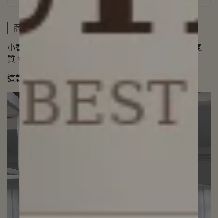
商品介紹
小香風鑽飾細節結合鏤空設計，展現高貴與俐落並存的氣
質。
這款連身裙修飾身形比例，凸顯千金般的優雅格調。