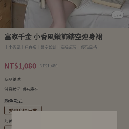
1
/
4
富家千金 小香風鑽飾鏤空連身裙
｜小香風｜連身裙｜鏤空設計｜高級氣質｜優雅風格｜
NT$1,080
NT$1,480
商品編號:
供貨狀況:
尚有庫存
顏色款式
奶白色連身裙
尺碼