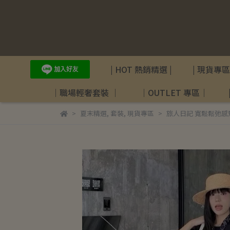
| HOT 熱銷精選 |
| 現貨專區 
｜職場輕奢套裝 ｜
｜OUTLET 專區｜
夏末精選
,
套裝
,
現貨專區
旅人日記 寬鬆鬆弛感