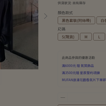
供貨狀況:
尚有庫存
顏色款式
黑色套裝(附絲帶)
白
尺碼
S(現貨)
M
L
此商品參與的優惠活動
滿6000元 贈 氣質飾品
滿3500元贈 星辰誓約項鍊
MUFAN浪漫花園香氛片下單