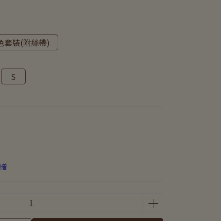
色套裝(附絲帶)
S
即贈