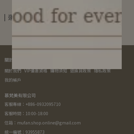
運送方式
關於我們
關於我們
VIP優惠資格
購物須知
退換貨政策
隱私政策
我的帳戶
慕梵美有限公司
客服專線：+886-0932095710
客服時間：10:00-18:00
信箱：mufan.shop.online@gmail.com
統一編號：93955873