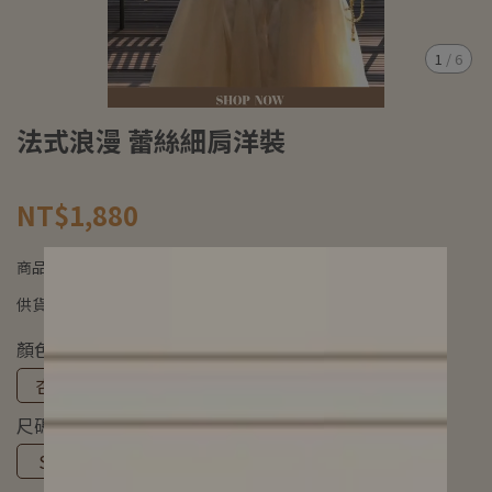
1
/
6
法式浪漫 蕾絲細肩洋裝
NT$1,880
商品編號:
供貨狀況:
尚有庫存
顏色
杏白色
尺碼
S
M
L
XL