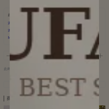
此商品參與的優惠活動
滿6000元 贈 氣質飾品
滿3500元贈 星辰誓約項鍊
MUFAN浪漫花園香氛片下單即贈
此商品 「 最高 」可以折抵紅利
100
點 (約等於
NT$100
)
商品介紹
規格說明
運送方式
商品介紹