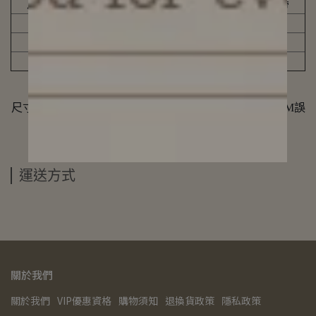
尺碼
後中長
胸圍
腰圍
肩帶
S
119
82
66
40
M
120
86
70
41
L
121
90
74
42
尺寸單位為公分(CM)，因手工測量方式不同，存在1-3CM誤
差，屬於合理範圍，敬請見諒!
運送方式
關於我們
關於我們
VIP優惠資格
購物須知
退換貨政策
隱私政策