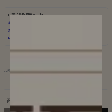
此商品參與的優惠活動
滿6000元 贈 氣質飾品
滿3500元贈 星辰誓約項鍊
MUFAN浪漫花園香氛片下單即贈
此商品 「 最高 」可以折抵紅利
10000
點 (約等於
NT$10,000
)
商品介紹
規格說明
運送方式
商品介紹