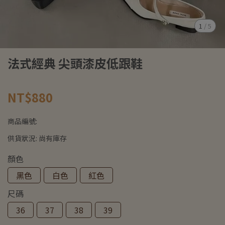
1
/
5
法式經典 尖頭漆皮低跟鞋
NT$880
商品編號:
供貨狀況:
尚有庫存
顏色
黑色
白色
紅色
尺碼
36
37
38
39