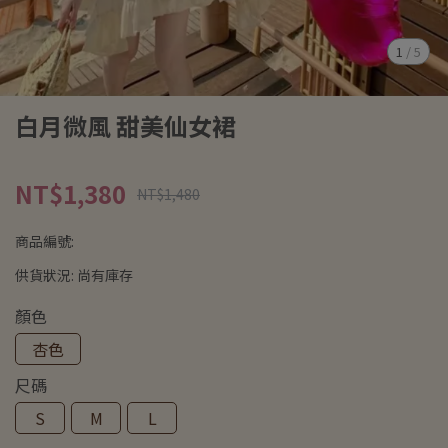
1
/
5
白月微風 甜美仙女裙
NT$1,380
NT$1,480
商品編號:
供貨狀況:
尚有庫存
顏色
杏色
尺碼
S
M
L