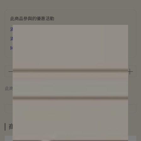
此商品參與的優惠活動
滿6000元 贈 氣質飾品
滿3500元贈 星辰誓約項鍊
MUFAN浪漫花園香氛片下單即贈
此商品 「 最高 」可以折抵紅利
100
點 (約等於
NT$100
)
商品介紹
規格說明
運送方式
商品介紹