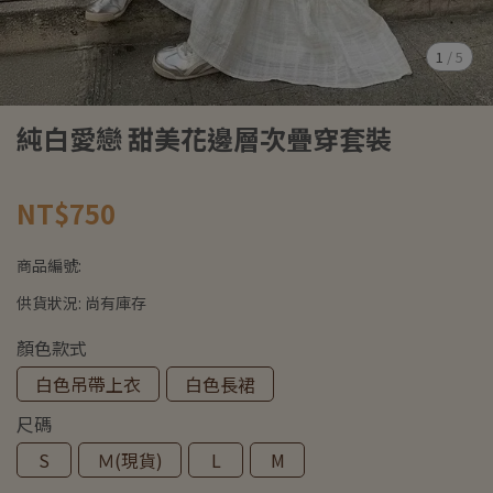
1
/
5
純白愛戀 甜美花邊層次疊穿套裝
NT$750
商品編號:
供貨狀況:
尚有庫存
顏色款式
白色吊帶上衣
白色長裙
尺碼
S
Ｍ(現貨)
L
M