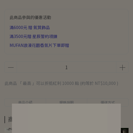
此商品參與的優惠活動
滿6000元 贈 氣質飾品
滿3500元贈 星辰誓約項鍊
MUFAN浪漫花園香氛片下單即贈
此商品 「 最高 」可以折抵紅利
10000
點 (約等於
NT$10,000
)
商品介紹
規格說明
運送方式
商品介紹