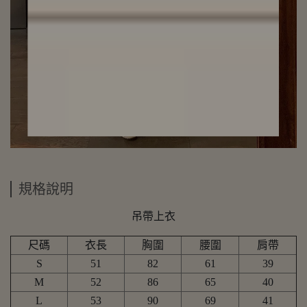
規格說明
吊帶上衣
尺碼
衣長
胸圍
腰圍
肩帶
S
51
82
61
39
M
52
86
65
40
L
53
90
69
41