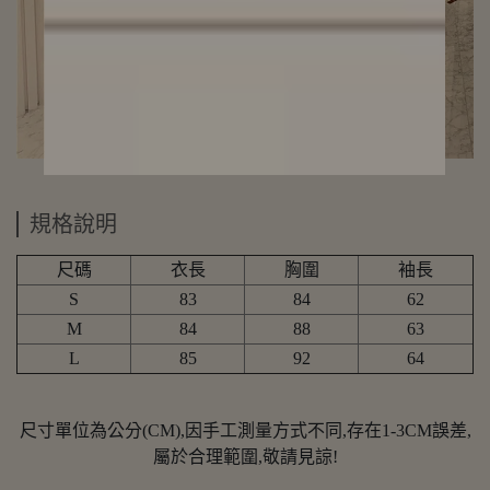
規格說明
尺碼
衣長
胸圍
袖長
S
83
84
62
M
84
88
63
L
85
92
64
尺寸單位為公分(CM),因手工測量方式不同,存在1-3CM誤差,
屬於合理範圍,敬請見諒!