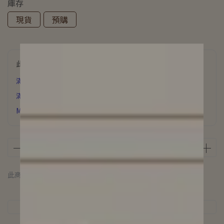
庫存
現貨
預購
此商品參與的優惠活動
滿6000元 贈 氣質飾品
滿3500元贈 星辰誓約項鍊
MUFAN浪漫花園香氛片下單即贈
此商品 「 最高 」可以折抵紅利
100
點 (約等於
NT$100
)
商品介紹
規格說明
運送方式