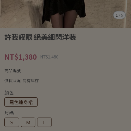
1
/
5
許我耀眼 絕美細閃洋裝
NT$1,380
NT$1,480
商品編號:
供貨狀況:
尚有庫存
顏色
黑色連身裙
尺碼
Ｓ
Ｍ
Ｌ