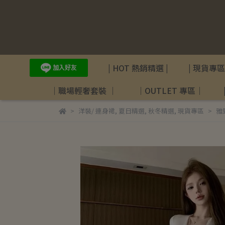
| HOT 熱銷精選 |
| 現貨專區 
｜職場輕奢套裝 ｜
｜OUTLET 專區｜
洋裝/ 連身裙
,
夏日精選
,
秋冬精選
,
現貨專區
雅