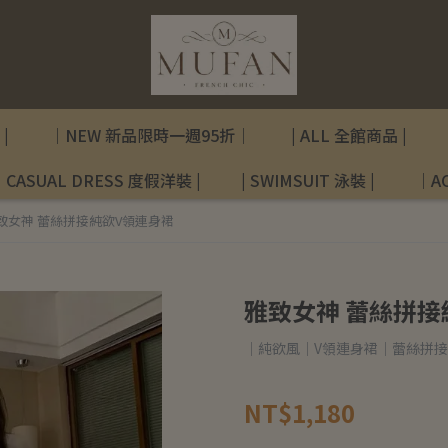
|
｜NEW 新品限時一週95折｜
| ALL 全館商品 |
| CASUAL DRESS 度假洋裝 |
| SWIMSUIT 泳裝 |
｜AC
致女神 蕾絲拼接純欲V領連身裙
雅致女神 蕾絲拼接
｜純欲風｜V領連身裙｜蕾絲拼
NT$1,180