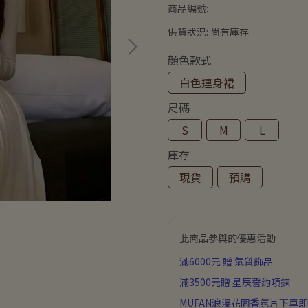
商品編號:
供貨狀況:
尚有庫存
顏色款式
白色連身裙
尺碼
S
M
L
庫存
現貨
預購
此商品參與的優惠活動
滿6000元 贈 氣質飾品
滿3500元贈 星辰誓約項鍊
MUFAN浪漫花園香氛片下單