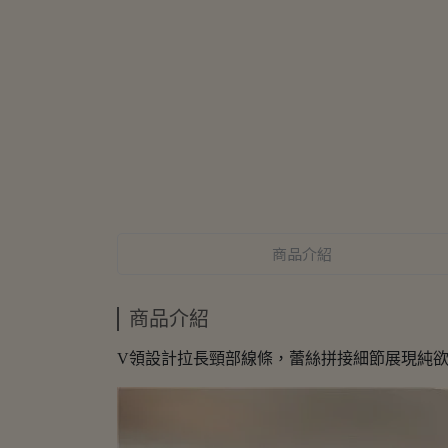
商品介紹
商品介紹
V領設計拉長頸部線條，蕾絲拼接細節展現純