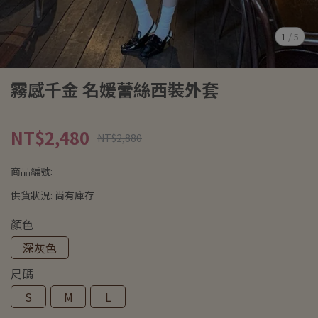
1
/
5
霧感千金 名媛蕾絲西裝外套
NT$2,480
NT$2,880
商品編號:
供貨狀況:
尚有庫存
顏色
深灰色
尺碼
S
M
L