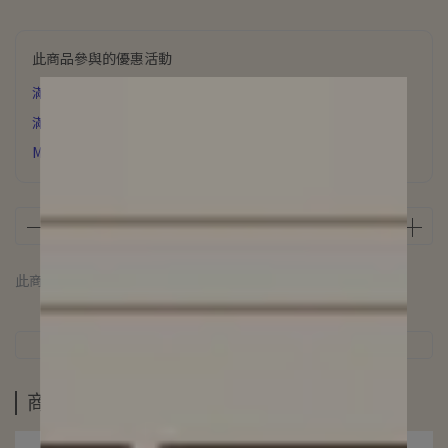
此商品參與的優惠活動
滿6000元 贈 氣質飾品
滿3500元贈 星辰誓約項鍊
MUFAN浪漫花園香氛片下單即贈
此商品 「 最高 」可以折抵紅利
100
點 (約等於
NT$100
)
商品介紹
規格說明
運送方式
商品介紹