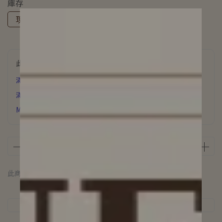
庫存
現貨
預購
此商品參與的優惠活動
滿6000元 贈 氣質飾品
滿3500元贈 星辰誓約項鍊
MUFAN浪漫花園香氛片下單即贈
此商品 「 最高 」可以折抵紅利
100
點 (約等於
NT$100
)
商品介紹
規格說明
運送方式