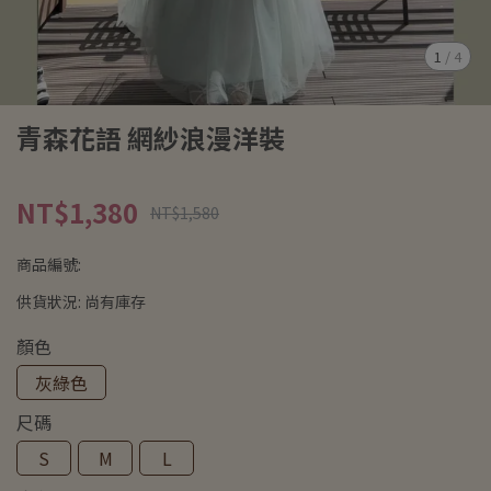
1
/
4
青森花語 網紗浪漫洋裝
NT$1,380
NT$1,580
商品編號:
供貨狀況:
尚有庫存
顏色
灰綠色
尺碼
S
M
L