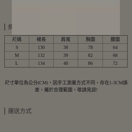
規格說明
尺碼
裙長
肩寬
胸圍
腰圍
S
130
38
78
64
M
132
39
82
68
L
134
40
86
72
尺寸單位為公分(CM)，因手工測量方式不同，存在1-3CM誤
差，屬於合理範圍，敬請見諒!
運送方式