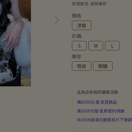
供貨狀況:
尚有庫存
顏色
洋裝
尺碼
S
M
L
庫存
現貨
預購
此商品參與的優惠活動
滿6000元 贈 氣質飾品
滿3500元贈 星辰誓約項鍊
MUFAN浪漫花園香氛片下單