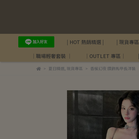
| HOT 熱銷精選 |
| 現貨專區 
｜職場輕奢套裝 ｜
｜OUTLET 專區｜
夏日精選
,
現貨專區
香檳幻夜 鑽飾馬甲長洋裝