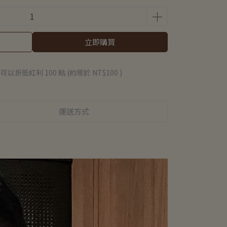
立即購買
 」可以折抵紅利
100
點 (約等於
NT$100
)
運送方式