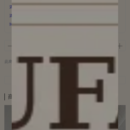
滿6000元 贈 氣質飾品
滿3500元贈 星辰誓約項鍊
MUFAN浪漫花園香氛片下單即贈
此商品 「 最高 」可以折抵紅利
10000
點 (約等於
NT$10,000
)
商品介紹
規格說明
運送方式
商品介紹