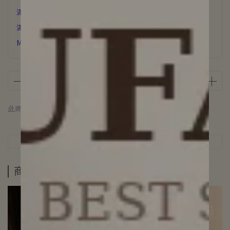
滿6000元 贈 氣質飾品
滿3500元贈 星辰誓約項鍊
MUFAN浪漫花園香氛片下單即贈
此商品 「 最高 」可以折抵紅利
10000
點 (約等於
NT$10,000
)
商品介紹
規格說明
運送方式
商品介紹