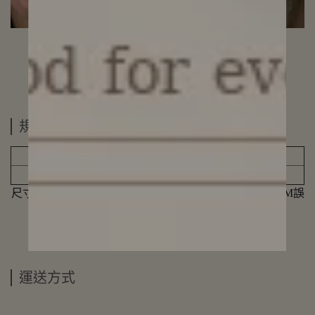
規格說明
項鍊鍊長
延長鍊
山茶花寬
38.5
8
1.3
尺寸單位為公分(CM)，因手工測量方式不同，存在1-3CM誤
差，屬於合理範圍，敬請見諒!
運送方式