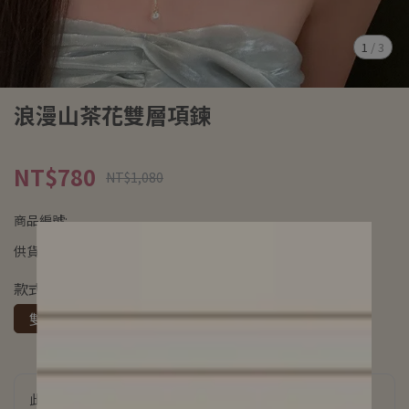
1
/
3
浪漫山茶花雙層項鍊
NT$780
NT$1,080
商品編號:
供貨狀況:
尚有庫存
款式
雙層山茶花項鍊
此商品參與的優惠活動